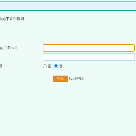
有如下几个原因:
户名
Email
录
是
否
找回密码