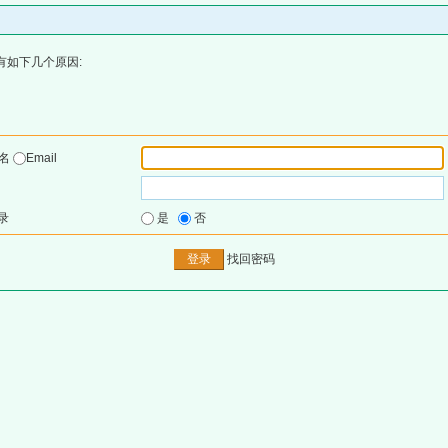
有如下几个原因:
户名
Email
录
是
否
找回密码