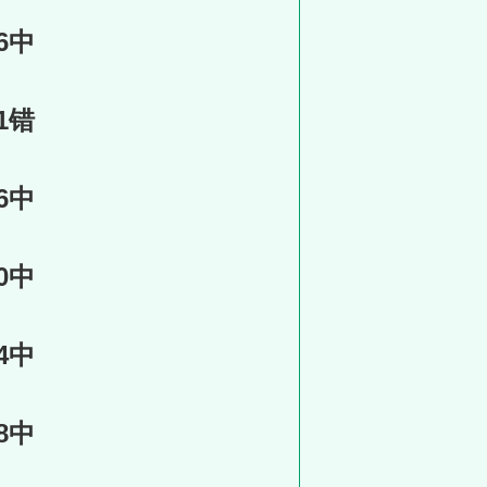
6中
1错
6中
0中
4中
8中