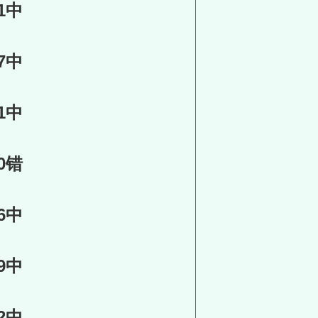
1中
7中
1中
0错
6中
9中
2中