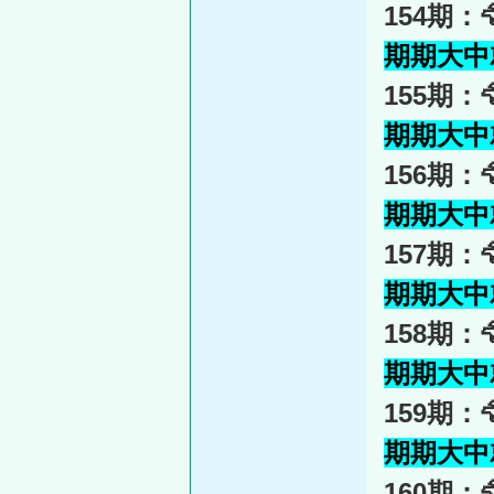
154期：
期期大中就在
155期：
期期大中就在
156期：
期期大中就在
157期：
期期大中就在
158期：
期期大中就在
159期：
期期大中就在
160期：