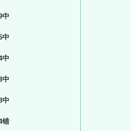
9中
5中
4中
3中
8中
4错