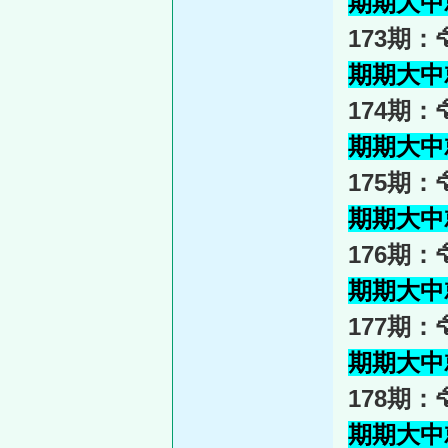
期期大中就在
173期：
期期大中就在
174期：
期期大中就在
175期：
期期大中就在
176期：
期期大中就在
177期：
期期大中就在
178期：
期期大中就在