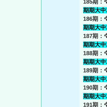
185期：
期期大中就在
186期：
期期大中就在
187期：
期期大中就在
188期：
期期大中就在
189期：
期期大中就在
190期：
期期大中就在
191期：