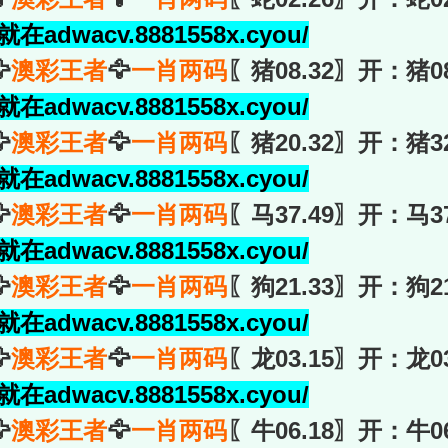
adwacv.8881558x.cyou/

澳彩王者
🦅
一肖两码
〖猪08.32〗开：猪0
adwacv.8881558x.cyou/

澳彩王者
🦅
一肖两码
〖猪20.32〗开：猪3
adwacv.8881558x.cyou/

澳彩王者
🦅
一肖两码
〖马37.49〗开：马3
adwacv.8881558x.cyou/

澳彩王者
🦅
一肖两码
〖狗21.33〗开：狗2
adwacv.8881558x.cyou/

澳彩王者
🦅
一肖两码
〖龙03.15〗开：龙0
adwacv.8881558x.cyou/

澳彩王者
🦅
一肖两码
〖牛06.18〗开：牛0