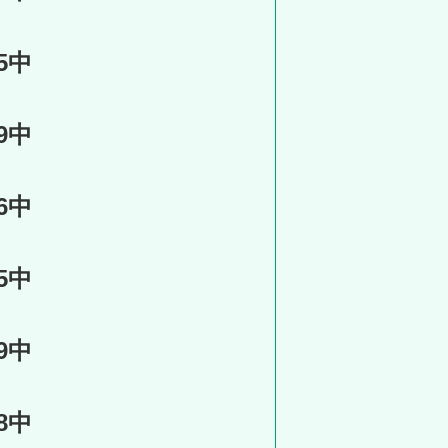
5中
9中
6中
5中
9中
8中