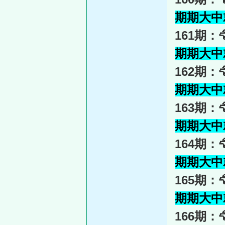
期期大中就在
161期：
期期大中就在
162期：
期期大中就在
163期：
期期大中就在
164期：
期期大中就在
165期：
期期大中就在
166期：