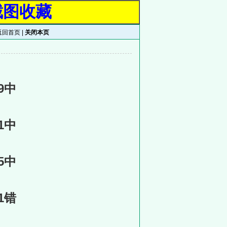
截图收藏
返回首页
|
关闭本页
9中
1中
5中
1错