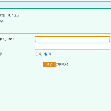
有如下几个原因:
!!
户名
Email
录
是
否
找回密码