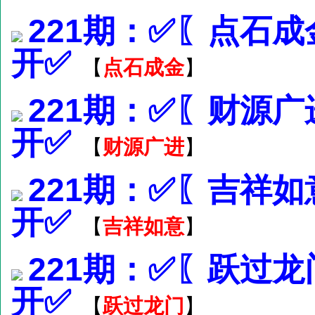
221期：✅〖点石成
开✅
点石成金
【
】
221期：✅〖财源广
开✅
财源广进
【
】
221期：✅〖吉祥如
开✅
吉祥如意
【
】
221期：✅〖跃过龙
开✅
跃过龙门
【
】