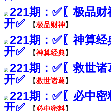
221期：✅〖极品财
开✅
极品财神
【
】
221期：✅〖神算经
开✅
神算经典
【
】
221期：✅〖救世诸
开✅
救世诸葛
【
】
221期：✅〖必中密
开✅
必中密料
【
】