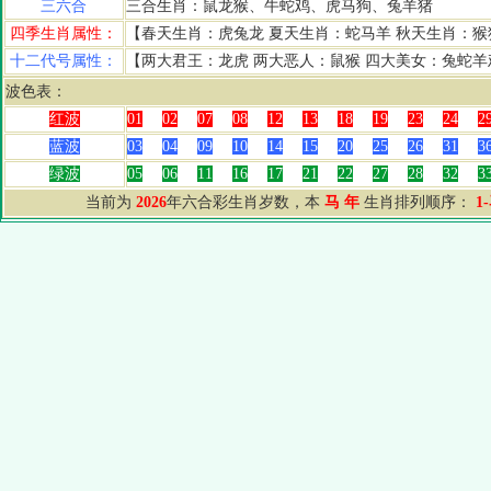
三六合
三合生肖：鼠龙猴、牛蛇鸡、虎马狗、兔羊猪
四季生肖属性：
【春天生肖：虎兔龙 夏天生肖：蛇马羊 秋天生肖：猴
十二代号属性：
【两大君王：龙虎 两大恶人：鼠猴 四大美女：兔蛇羊
波色表：
红波
01
02
07
08
12
13
18
19
23
24
2
蓝波
03
04
09
10
14
15
20
25
26
31
3
绿波
05
06
11
16
17
21
22
27
28
32
3
当前为
2026
年六合彩生肖岁数，本
马
年
生肖排列顺序：
1