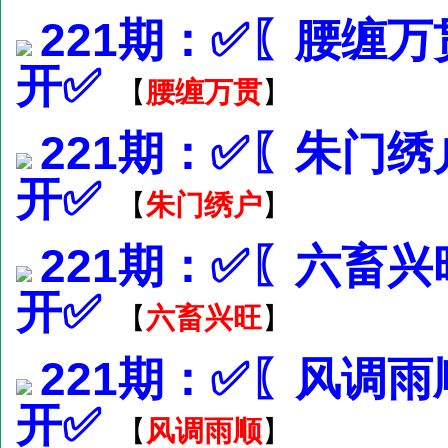
221期：✅〖腰缠万
开✅
腰缠万贯
【
】
221期：✅〖朱门绣
开✅
朱门绣户
【
】
221期：✅〖六畜兴
开✅
六畜兴旺
【
】
221期：✅〖风调雨
开✅
风调雨顺
【
】