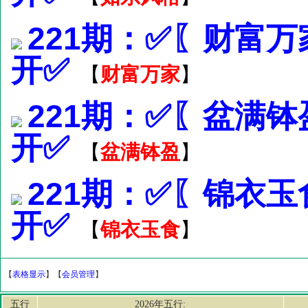
221期：✅〖财富万
开✅
财富万家
【
】
221期：✅〖盆满钵
开✅
盆满钵盈
【
】
221期：✅〖锦衣玉
开✅
锦衣玉食
【
】
【
表格显示
】【
会员管理
】
五行
2026年五行: